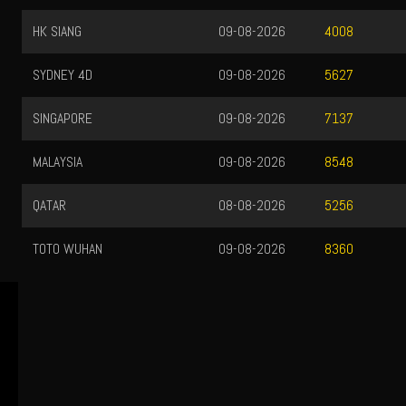
HK SIANG
09-08-2026
4008
SYDNEY 4D
09-08-2026
5627
SINGAPORE
09-08-2026
7137
MALAYSIA
09-08-2026
8548
QATAR
08-08-2026
5256
TOTO WUHAN
09-08-2026
8360